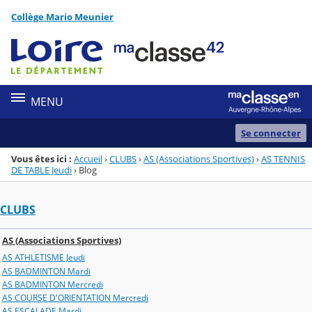
Panneau de gestion des cookies
Collège Mario Meunier
Menu de la rubrique
Contenu
MENU
Se connecter
Vous êtes ici :
Accueil
›
CLUBS
›
AS (Associations Sportives)
›
AS TENNIS
DE TABLE Jeudi
›
Blog
CLUBS
AS (Associations Sportives)
AS ATHLETISME Jeudi
AS BADMINTON Mardi
AS BADMINTON Mercredi
AS COURSE D'ORIENTATION Mercredi
AS ESCALADE Mardi