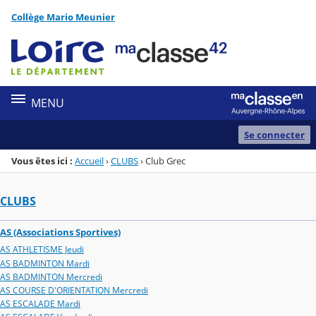
Panneau de gestion des cookies
Collège Mario Meunier
Menu de la rubrique
Contenu
MENU
Se connecter
Vous êtes ici :
Accueil
›
CLUBS
›
Club Grec
CLUBS
AS (Associations Sportives)
AS ATHLETISME Jeudi
AS BADMINTON Mardi
AS BADMINTON Mercredi
AS COURSE D'ORIENTATION Mercredi
AS ESCALADE Mardi