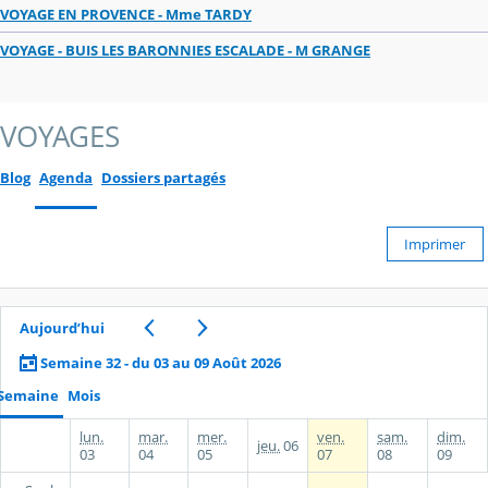
VOYAGE EN PROVENCE - Mme TARDY
VOYAGE - BUIS LES BARONNIES ESCALADE - M GRANGE
VOYAGES
Blog
Agenda
Dossiers partagés
Imprimer
Aujourd’hui
Semaine 32 - du 03 au 09 Août 2026
Semaine
Mois
lun.
mar.
mer.
ven.
sam.
dim.
jeu.
06
03
04
05
07
08
09