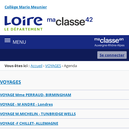
Panneau de gestion des cookies
Collège Mario Meunier
Menu de la rubrique
Contenu
MENU
Se connecter
Vous êtes ici :
Accueil
›
VOYAGES
›
Agenda
VOYAGES
VOYAGE Mme PERRAUD- BIRMINGHAM
VOYAGE - M ANDRE - Londres
VOYAGE M.MICHELIN - TUNBRIDGE WELLS
VOYAGE -F CHILLET- ALLEMAGNE