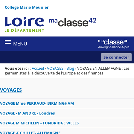
Panneau de gestion des cookies
Collège Mario Meunier
Menu de la rubrique
Contenu
MENU
Se connecter
Vous êtes ici :
Accueil
›
VOYAGES
›
Blog
›
VOYAGE EN ALLEMAGNE : Les
germanistes à la découverte de l'Europe et des finances
VOYAGES
VOYAGE Mme PERRAUD- BIRMINGHAM
VOYAGE - M ANDRE - Londres
VOYAGE M.MICHELIN - TUNBRIDGE WELLS
VOYAGE -F CHILLET- ALLEMAGNE