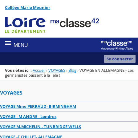
Panneau de gestion des cookies
Collège Mario Meunier
Menu de la rubrique
Contenu
MENU
Se connecter
Vous êtes ici :
Accueil
›
VOYAGES
›
Blog
›
VOYAGE EN ALLEMAGNE - Les
germanistes passent à la Télé !
VOYAGES
VOYAGE Mme PERRAUD- BIRMINGHAM
VOYAGE - M ANDRE - Londres
VOYAGE M.MICHELIN - TUNBRIDGE WELLS
VOYAGE -F CHILLET- ALLEMAGNE