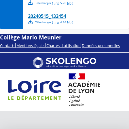
Télécharger
( .
jpg
,
5.20
Mo
)
20240515_132454
Télécharger
( .
jpg
,
4.86
Mo
)
Collège Mario Meunier
Contacts
Mentions légales
Chartes d'utilisation
Données personnelles