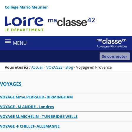
Panneau de gestion des cookies
Collège Mario Meunier
Menu de la rubrique
Contenu
MENU
Se connecter
Vous êtes ici :
Accueil
›
VOYAGES
›
Blog
›
Voyage en Provence
VOYAGES
VOYAGE Mme PERRAUD- BIRMINGHAM
VOYAGE - M ANDRE - Londres
VOYAGE M.MICHELIN - TUNBRIDGE WELLS
VOYAGE -F CHILLET- ALLEMAGNE